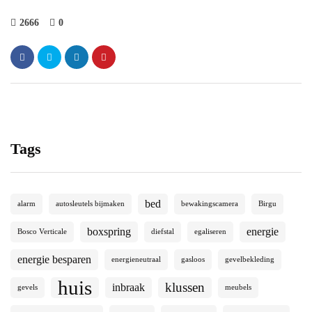
2666
0
Tags
bed
alarm
autosleutels bijmaken
bewakingscamera
Birgu
boxspring
energie
Bosco Verticale
diefstal
egaliseren
energie besparen
energieneutraal
gasloos
gevelbekleding
huis
klussen
inbraak
gevels
meubels