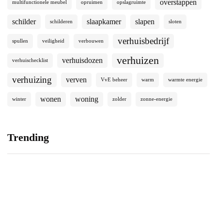
overstappen
multifunctionele meubel
opruimen
opslagruimte
schilder
slaapkamer
slapen
schilderen
sloten
verhuisbedrijf
spullen
veiligheid
verbouwen
verhuizen
verhuisdozen
verhuischecklist
verhuizing
verven
VvE beheer
warm
warmte energie
wonen
woning
winter
zolder
zonne-energie
Trending