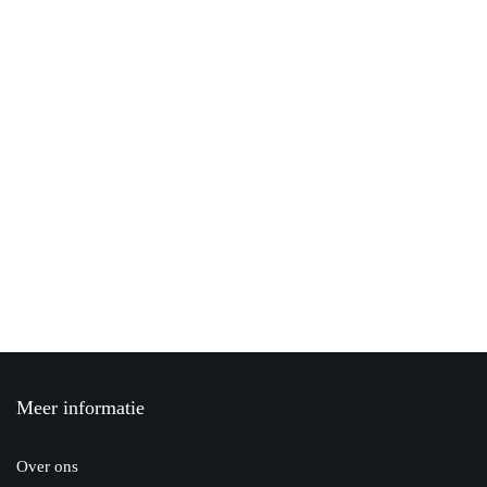
Zo helpt Budget Verhuisservice met
inpakken voor een verhuizing
21 oktober 2019
3 inpaktips voor verhuisdozen
17 juni 2020
Het gemak van een elektrische boxspring
6 januari 2020
Meer informatie
MvR Schilderwerken renovatie door
verf
Over ons
14 oktober 2019