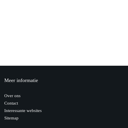
21 oktober 2019
3 inpaktips voor verhuisdozen
17 juni 2020
Het gemak van een elektrische boxspring
6 januari 2020
Meer informatie
MvR Schilderwerken renovatie door
verf
Over ons
14 oktober 2019
Contact
Interessante websites
Sitemap