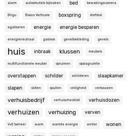
bed
alarm
autosleutels bijmaken
bewakingscamera
boxspring
Birgu
Bosco Verticale
diefstal
energie
energie besparen
egaliseren
energieneutraal
gasloos
gevelbekleding
gevels
huis
klussen
inbraak
meubels
multifunctionele meubel
opruimen
opslagruimte
overstappen
schilder
slaapkamer
schilderen
slapen
sloten
spullen
veiligheid
verbouwen
verhuisbedrijf
verhuisdozen
verhuischecklist
verhuizen
verhuizing
verven
wonen
VvE beheer
warm
warmte energie
winter