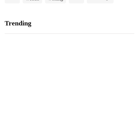
Trending
Zo helpt Budget
3 inpaktips voor
Verhuisservice met inpakken
verhuisdozen
voor een verhuizing
17 juni 2020