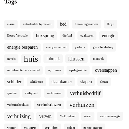
Tags
bed
alarm
autosleutels bijmaken
bewakingscamera
Birgu
boxspring
energie
Bosco Verticale
diefstal
egaliseren
energie besparen
energieneutraal
gasloos
gevelbekleding
huis
klussen
inbraak
gevels
meubels
overstappen
multifunctionele meubel
opruimen
opslagruimte
schilder
slaapkamer
slapen
schilderen
sloten
verhuisbedrijf
spullen
veiligheid
verbouwen
verhuizen
verhuisdozen
verhuischecklist
verhuizing
verven
VvE beheer
warm
warmte energie
wonen
woning
winter
zolder
zonne-energie